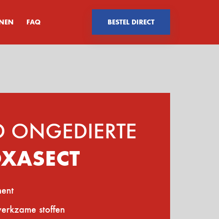
ENEN
FAQ
BESTEL DIRECT
JD ONGEDIERTE
OXASECT
ment
werkzame stoffen