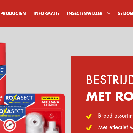
PRODUCTEN
INFORMATIE
INSECTENWIJZER
SEIZO
BESTRI
MET R
Breed assorti
Met effectief 