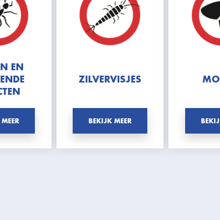
EN EN
PENDE
ZILVERVISJES
MO
CTEN
 MEER
BEKIJK MEER
BEKI