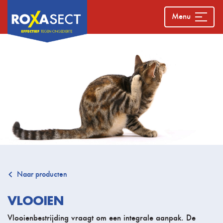
Menu
Naar producten
VLOOIEN
Vlooienbestrijding vraagt om een integrale aanpak. De